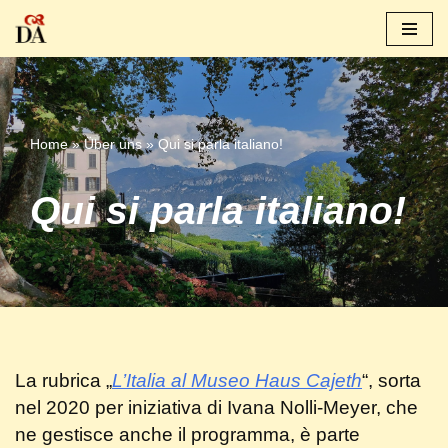
Zum
Inhalt
springen
Home
»
Über uns
»
Qui si parla italiano!
Qui si parla italiano!
La rubrica „
L’Italia al Museo Haus Cajeth
“, sorta
nel 2020 per iniziativa di Ivana Nolli-Meyer, che
ne gestisce anche il programma, è parte